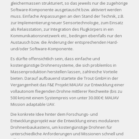
gleichermassen strukturiert, so das jeweils nur die zugehörige
Software-Komponente ausgetauscht bzw. aktiviert werden
muss. Einfache Anpassungen an den Stand der Technik, z.B.
zur Implementierung neuer Sensortechnologie, zum Einsatz
als Relaisstation, zur Integration des Flugkörpers in ein
Kommunikations­netzwerk etc., bedingen ebenfalls nur den
Austausch bzw. die Änderung der entsprechenden Hard-
und/oder Software-Komponente.
Es dürfte offensichtlich sein, dass einfache und
kostengünstige Drohnensysteme, die sich problemlos in
Massenproduktion herstellen lassen, zahlreiche Vorteile
bieten. Darauf aufbauend startete die Trout GmbH in der
Vergangenheit das F&E Projekt MAUAV zur Entwicklung einer
vollautonom fliegenden Drohne mittlerer Reichweite (bis zu
500 km) mit einem Systempreis von unter 30.000 €: MAUAV
Mission adaptable UAV.
Die konkrete Idee hinter dem Forschungs- und
Entwicklungsprojekt war die Entwicklung eines modularen
Drohnenbaukastens, um kostengünstige Drohnen für
unterschiedliche Anforderungen und Missionen schnell und