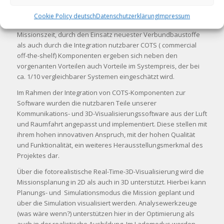
Durch zusätzlich implementierte Features, wie z.B. der
Cookie Policy deutsch
Datenschutzerklärung
Impressum
„Sägezahnflug“ zur Verlängerung der Reichweite und/oder
Missionszeit, durch den Einsatz neuester Verbundbaustoffe
als auch durch die Integration nutzbarer COTS ( commercial
off-the-shelf) Komponenten ergeben sich neben den
vorgenanten Vorteilen auch Vorteile im Systempreis, der bei
ca. 1/10 vergleichbarer Systemen eingeschätzt wird.
Im Rahmen der Integration von COTS-Komponenten zur
Software wurden die nutzbaren Teile unserer
Kommunikations- und 3D-Visualisierungssoftware aus der Luft
und Raumfahrt angepasst und implementiert. Diese stellen mit
ihrem hohen innovativen Anspruch, mit der hohen Qualität
und Funktionalität, ein weiteres Herausstellungsmerkmal des
Projektes dar.
Über die fotorealistische Real-Time-3D-Visualisierung wird die
Missionsplanung in 2D als auch in 3D unterstützt. Hierbei kann
Planungs- und Simulationsmodus die Mission geplant und
über die Simulation visualisiert werden. Analysewerkzeuge
(was wäre wenn?) unterstützen hier in der Optimierung als
auch in der realistische Ausbildung. Im Lademodus werden