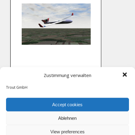
Zustimmung verwalten
Trout GmbH
Page
1
/
7
Zoom
100%
TROUT_Teaser_MAUAV_De.pdf
Accept cookies
Fischer, H. and Völkel, A.
Gedanken zu einem
Paradigmenwechsel in der Entwicklung und im Einsatz von
Ablehnen
Drohnen (UAVs).pdf
in:
zugleich – Zeitschrift der
Artillerietruppe, Sonderheft STF
(2010), pp. 33-36.
View preferences