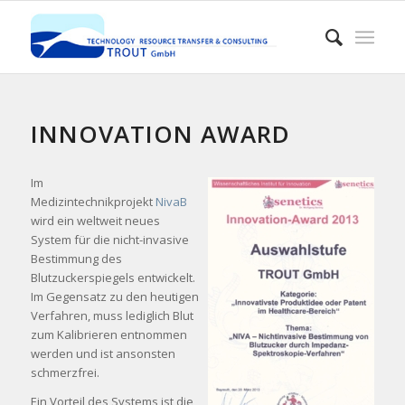
INNOVATION AWARD
Im
Medizintechnikprojekt
NivaB
wird ein weltweit neues
System für die nicht-invasive
Bestimmung des
Blutzuckerspiegels entwickelt.
Im Gegensatz zu den heutigen
Verfahren, muss lediglich Blut
zum Kalibrieren entnommen
werden und ist ansonsten
schmerzfrei.
Ein Vorteil des Systems ist die