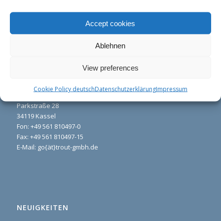
Accept cookies
Ablehnen
View preferences
KONTAKT
Cookie Policy deutsch
Datenschutzerklärung
Impressum
Trout GmbH
Parkstraße 28
34119 Kassel
Fon:
+49 561 810497-0
Fax: +49 561 810497-15
E-Mail: go{ät}trout-gmbh.de
NEUIGKEITEN