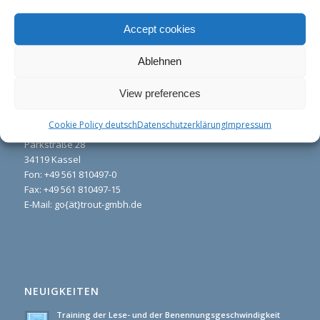
Accept cookies
Ablehnen
View preferences
KONTAKT
Cookie Policy deutsch
Datenschutzerklärung
Impressum
Trout GmbH
Parkstraße 28
34119 Kassel
Fon:
+49 561 810497-0
Fax: +49 561 810497-15
E-Mail: go{ät}trout-gmbh.de
NEUIGKEITEN
Training der Lese- und der Benennungsgeschwindigkeit